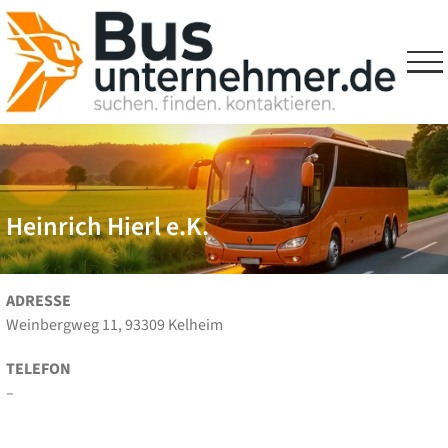
Skip
to
content
Heinrich Hierl e.K.
ADRESSE
Weinbergweg 11, 93309 Kelheim
TELEFON
–