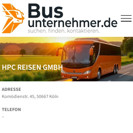
Skip
to
content
HPC REISEN GMBH
ADRESSE
Komödienstr. 45, 50667 Köln
TELEFON
–