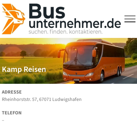
Skip
to
content
Kamp Reisen
ADRESSE
Rheinhorststr. 57, 67071 Ludwigshafen
TELEFON
–