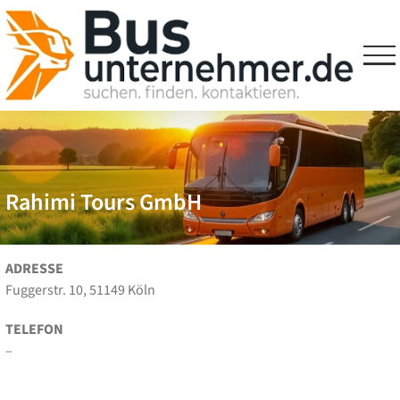
Skip
to
content
Rahimi Tours GmbH
ADRESSE
Fuggerstr. 10, 51149 Köln
TELEFON
–