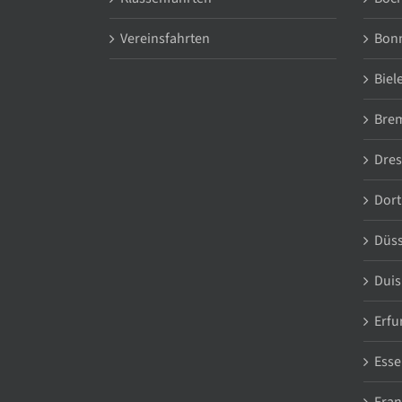
Vereinsfahrten
Bon
Biel
Bre
Dre
Dor
Düss
Duis
Erfu
Esse
Fran