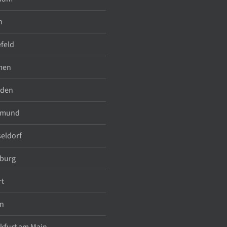
n
efeld
men
sden
tmund
eldorf
burg
rt
n
kfurt am Main