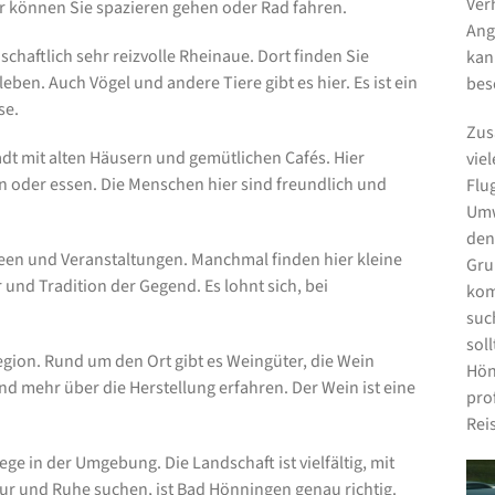
Verh
er können Sie spazieren gehen oder Rad fahren.
Ang
schaftlich sehr reizvolle Rheinaue. Dort finden Sie
kan
eben. Auch Vögel und andere Tiere gibt es hier. Es ist ein
bes
se.
Zus
t mit alten Häusern und gemütlichen Cafés. Hier
vie
 oder essen. Die Menschen hier sind freundlich und
Flu
Umw
den
useen und Veranstaltungen. Manchmal finden hier kleine
Gru
r und Tradition der Gegend. Es lohnt sich, bei
kom
suc
sol
egion. Rund um den Ort gibt es Weingüter, die Wein
Hön
d mehr über die Herstellung erfahren. Der Wein ist eine
pro
Reis
ge in der Umgebung. Die Landschaft ist vielfältig, mit
tur und Ruhe suchen, ist Bad Hönningen genau richtig.