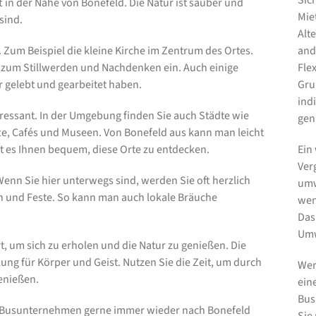
Sic
 in der Nähe von Bonefeld. Die Natur ist sauber und
Mie
 sind.
Alt
. Zum Beispiel die kleine Kirche im Zentrum des Ortes.
and
ädt zum Stillwerden und Nachdenken ein. Auch einige
Fle
 gelebt und gearbeitet haben.
Gru
ind
eressant. In der Umgebung finden Sie auch Städte wie
gen
te, Cafés und Museen. Von Bonefeld aus kann man leicht
 es Ihnen bequem, diese Orte zu entdecken.
Ein 
Ver
Wenn Sie hier unterwegs sind, werden Sie oft herzlich
umw
en und Feste. So kann man auch lokale Bräuche
wen
Das
Umw
t, um sich zu erholen und die Natur zu genießen. Die
ung für Körper und Geist. Nutzen Sie die Zeit, um durch
Wer
genießen.
ein
Bus
 Busunternehmen gerne immer wieder nach Bonefeld