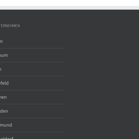
TERNEHMEN
in
hum
n
efeld
men
sden
tmund
eldorf