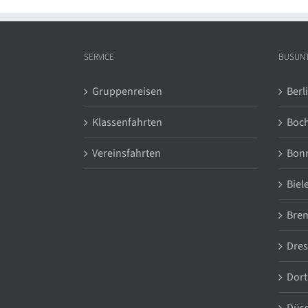
SERVICE
BUSUN
Gruppenreisen
Berl
Klassenfahrten
Boc
Vereinsfahrten
Bon
Biel
Bre
Dre
Dor
Düss