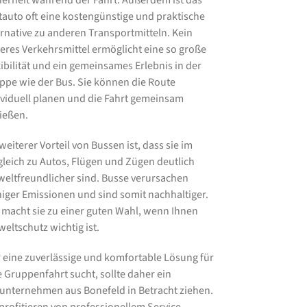
herheit während der Fahrt. Außerdem ist das
tauto oft eine kostengünstige und praktische
ernative zu anderen Transportmitteln. Kein
eres Verkehrsmittel ermöglicht eine so große
xibilität und ein gemeinsames Erlebnis in der
ppe wie der Bus. Sie können die Route
ividuell planen und die Fahrt gemeinsam
ießen.
weiterer Vorteil von Bussen ist, dass sie im
gleich zu Autos, Flügen und Zügen deutlich
eltfreundlicher sind. Busse verursachen
iger Emissionen und sind somit nachhaltiger.
 macht sie zu einer guten Wahl, wenn Ihnen
eltschutz wichtig ist.
 eine zuverlässige und komfortable Lösung für
e Gruppenfahrt sucht, sollte daher ein
unternehmen aus Bonefeld in Betracht ziehen.