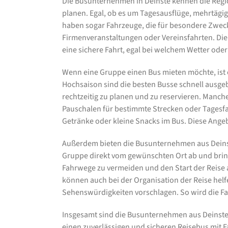
Die Busunternehmen in Deinste kennen die Region
planen. Egal, ob es um Tagesausflüge, mehrtägig
haben sogar Fahrzeuge, die für besondere Zwecke
Firmenveranstaltungen oder Vereinsfahrten. Die 
eine sichere Fahrt, egal bei welchem Wetter ode
Wenn eine Gruppe einen Bus mieten möchte, ist e
Hochsaison sind die besten Busse schnell ausge
rechtzeitig zu planen und zu reservieren. Manch
Pauschalen für bestimmte Strecken oder Tagesfah
Getränke oder kleine Snacks im Bus. Diese Ang
Außerdem bieten die Busunternehmen aus Deinste
Gruppe direkt vom gewünschten Ort ab und bringe
Fahrwege zu vermeiden und den Start der Reise
können auch bei der Organisation der Reise helf
Sehenswürdigkeiten vorschlagen. So wird die F
Insgesamt sind die Busunternehmen aus Deinste
einen zuverlässigen und sicheren Reisebus mit Fa