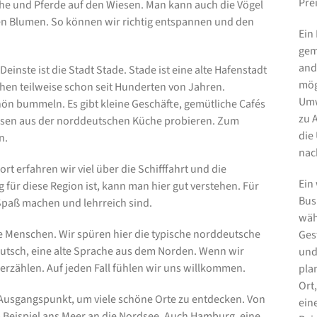
Pre
e und Pferde auf den Wiesen. Man kann auch die Vögel
en Blumen. So können wir richtig entspannen und den
Ein
gem
and
inste ist die Stadt Stade. Stade ist eine alte Hafenstadt
mög
ehen teilweise schon seit Hunderten von Jahren.
Umw
ön bummeln. Es gibt kleine Geschäfte, gemütliche Cafés
zu 
Essen aus der norddeutschen Küche probieren. Zum
die
n.
nac
t erfahren wir viel über die Schifffahrt und die
Ein
für diese Region ist, kann man hier gut verstehen. Für
Bus
 Spaß machen und lehrreich sind.
wähl
e Menschen. Wir spüren hier die typische norddeutsche
Ges
eutsch, eine alte Sprache aus dem Norden. Wenn wir
und
 erzählen. Auf jeden Fall fühlen wir uns willkommen.
pla
Ort
r Ausgangspunkt, um viele schöne Orte zu entdecken. Von
ein
Beispiel ans Meer an die Nordsee. Auch Hamburg, eine