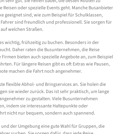
 sehr gut. Sie helfen dabei, die besten Routen zu
e Reisen oder spezielle Events geht. Manche Busanbieter
 geeignet sind, wie zum Beispiel für Schulklassen,
Fahrer sind freundlich und professionell. Sie sorgen für
r auf welchen Straßen.
s wichtig, frühzeitig zu buchen. Besonders in der
bucht. Daher raten die Busunternehmen, die Reise
e Firmen bieten auch spezielle Angebote an, zum Beispiel
rten. Für längere Reisen gibt es oft Extras wie Pausen,
ebote machen die Fahrt noch angenehmer.
 flexible Abhol- und Bringservices an. Sie holen die
n sie wieder zurück. Das ist sehr praktisch, um lange
 angenehmer zu gestalten. Viele Busunternehmen
en, indem sie interessante Haltepunkte oder
ahrt nicht nur bequem, sondern auch spannend.
 und der Umgebung eine gute Wahl für Gruppen, die
hrer suchen. Sie sorgen dafür, dass jede Reise