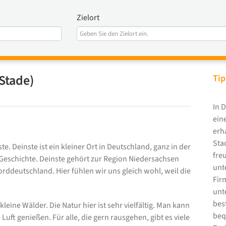
Zielort
Stade)
Tip
In 
ein
erh
Sta
. Deinste ist ein kleiner Ort in Deutschland, ganz in der
fre
el Geschichte. Deinste gehört zur Region Niedersachsen
unt
orddeutschland. Hier fühlen wir uns gleich wohl, weil die
Fir
unt
bes
kleine Wälder. Die Natur hier ist sehr vielfältig. Man kann
beq
Luft genießen. Für alle, die gern rausgehen, gibt es viele