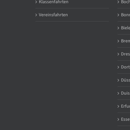
Klassenfahrten
Boc
Vereinsfahrten
Bon
Biel
Bre
Dre
Dor
Düss
Duis
Erfu
Esse