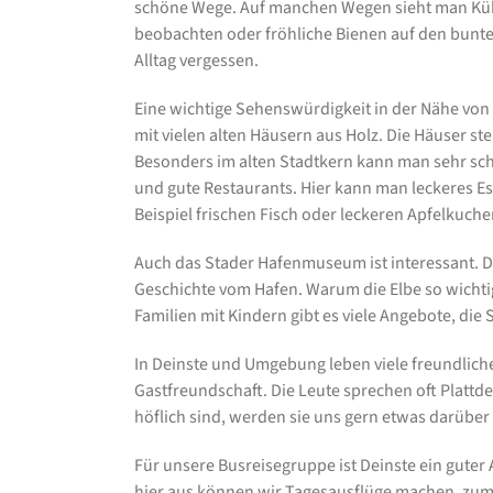
schöne Wege. Auf manchen Wegen sieht man Küh
beobachten oder fröhliche Bienen auf den bunt
Alltag vergessen.
Eine wichtige Sehenswürdigkeit in der Nähe von De
mit vielen alten Häusern aus Holz. Die Häuser st
Besonders im alten Stadtkern kann man sehr sch
und gute Restaurants. Hier kann man leckeres 
Beispiel frischen Fisch oder leckeren Apfelkuche
Auch das Stader Hafenmuseum ist interessant. Dor
Geschichte vom Hafen. Warum die Elbe so wichtig 
Familien mit Kindern gibt es viele Angebote, die
In Deinste und Umgebung leben viele freundlich
Gastfreundschaft. Die Leute sprechen oft Plattd
höflich sind, werden sie uns gern etwas darüber
Für unsere Busreisegruppe ist Deinste ein gute
hier aus können wir Tagesausflüge machen, zum 