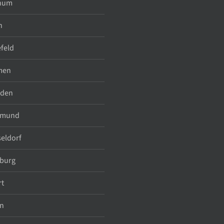
hum
n
efeld
men
sden
tmund
eldorf
burg
rt
n