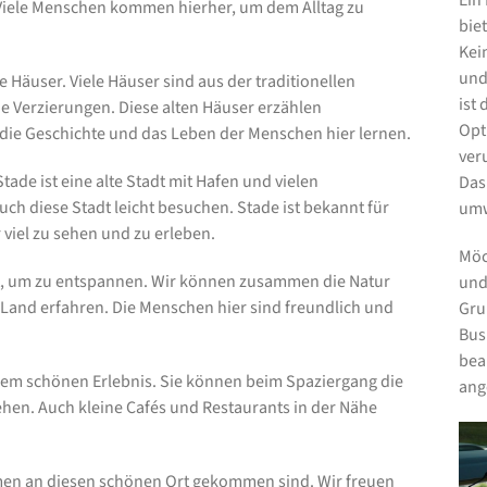
Ein
. Viele Menschen kommen hierher, um dem Alltag zu
biet
Kei
und
e Häuser. Viele Häuser sind aus der traditionellen
ist
e Verzierungen. Diese alten Häuser erzählen
Opt
 die Geschichte und das Leben der Menschen hier lernen.
ver
ade ist eine alte Stadt mit Hafen und vielen
Das
ch diese Stadt leicht besuchen. Stade ist bekannt für
umw
 viel zu sehen und zu erleben.
Möc
Ort, um zu entspannen. Wir können zusammen die Natur
und
Land erfahren. Die Menschen hier sind freundlich und
Gru
Bus
bea
inem schönen Erlebnis. Sie können beim Spaziergang die
ang
gehen. Auch kleine Cafés und Restaurants in der Nähe
men an diesen schönen Ort gekommen sind. Wir freuen