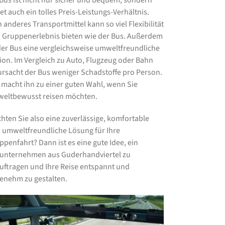
 Bus ist nicht nur sicher und bequem, sondern
et auch ein tolles Preis-Leistungs-Verhältnis.
n anderes Transportmittel kann so viel Flexibilität
 Gruppenerlebnis bieten wie der Bus. Außerdem
 der Bus eine vergleichsweise umweltfreundliche
ion. Im Vergleich zu Auto, Flugzeug oder Bahn
ursacht der Bus weniger Schadstoffe pro Person.
 macht ihn zu einer guten Wahl, wenn Sie
eltbewusst reisen möchten.
hten Sie also eine zuverlässige, komfortable
 umweltfreundliche Lösung für Ihre
ppenfahrt? Dann ist es eine gute Idee, ein
unternehmen aus Guderhandviertel zu
uftragen und Ihre Reise entspannt und
enehm zu gestalten.