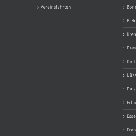
Vereinsfahrten
Bon
Biel
Bre
Dre
Dor
Düss
Duis
Erfu
Esse
Fran