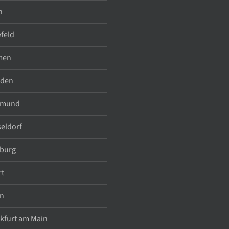
n
efeld
men
sden
tmund
eldorf
burg
rt
n
kfurt am Main