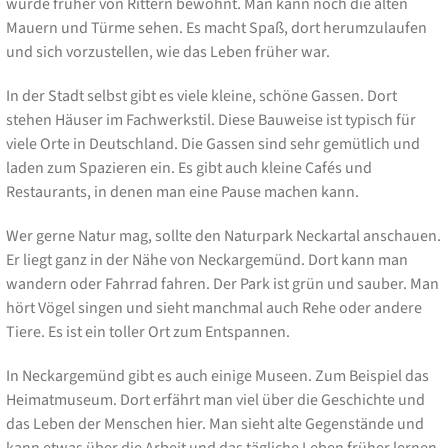
wurde früher von Rittern bewohnt. Man kann noch die alten
Mauern und Türme sehen. Es macht Spaß, dort herumzulaufen
und sich vorzustellen, wie das Leben früher war.
In der Stadt selbst gibt es viele kleine, schöne Gassen. Dort
stehen Häuser im Fachwerkstil. Diese Bauweise ist typisch für
viele Orte in Deutschland. Die Gassen sind sehr gemütlich und
laden zum Spazieren ein. Es gibt auch kleine Cafés und
Restaurants, in denen man eine Pause machen kann.
Wer gerne Natur mag, sollte den Naturpark Neckartal anschauen.
Er liegt ganz in der Nähe von Neckargemünd. Dort kann man
wandern oder Fahrrad fahren. Der Park ist grün und sauber. Man
hört Vögel singen und sieht manchmal auch Rehe oder andere
Tiere. Es ist ein toller Ort zum Entspannen.
In Neckargemünd gibt es auch einige Museen. Zum Beispiel das
Heimatmuseum. Dort erfährt man viel über die Geschichte und
das Leben der Menschen hier. Man sieht alte Gegenstände und
kann etwas über die Arbeit und das tägliche Leben früher lernen.