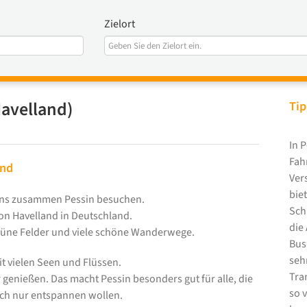
Zielort
avelland)
Tip
In 
Fah
and
Ver
bie
t uns zusammen Pessin besuchen.
Sch
gion Havelland in Deutschland.
die
 grüne Felder und viele schöne Wanderwege.
Bus
seh
it vielen Seen und Flüssen.
Tra
 genießen. Das macht Pessin besonders gut für alle, die
so v
ach nur entspannen wollen.