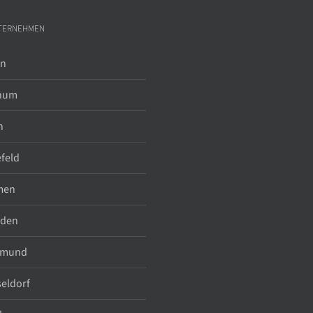
TERNEHMEN
in
hum
n
efeld
men
sden
tmund
eldorf