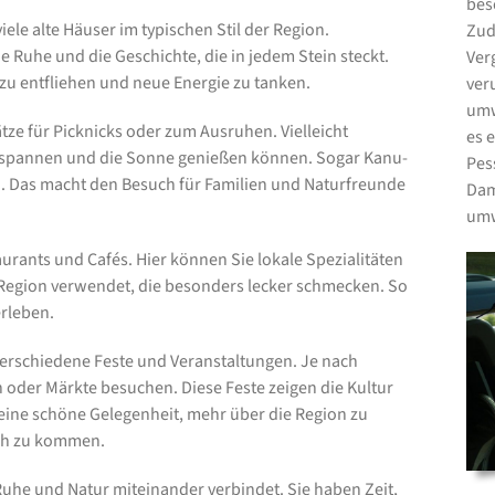
bes
viele alte Häuser im typischen Stil der Region.
Zud
 Ruhe und die Geschichte, die in jedem Stein steckt.
Ver
u entfliehen und neue Energie zu tanken.
ver
umw
ze für Picknicks oder zum Ausruhen. Vielleicht
es 
ntspannen und die Sonne genießen können. Sogar Kanu-
Pes
h. Das macht den Besuch für Familien und Naturfreunde
Dam
umw
aurants und Cafés. Hier können Sie lokale Spezialitäten
 Region verwendet, die besonders lecker schmecken. So
rleben.
verschiedene Feste und Veranstaltungen. Je nach
n oder Märkte besuchen. Diese Feste zeigen die Kultur
eine schöne Gelegenheit, mehr über die Region zu
äch zu kommen.
 Ruhe und Natur miteinander verbindet. Sie haben Zeit,