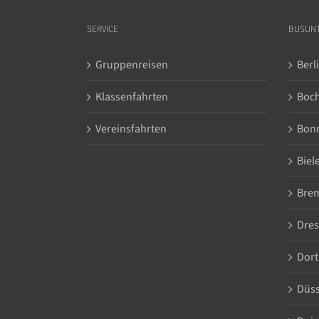
SERVICE
BUSUN
Gruppenreisen
Berl
Klassenfahrten
Boc
Vereinsfahrten
Bon
Biel
Bre
Dre
Dor
Düss