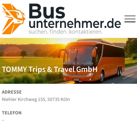
Skip
to
content
TOMMY Trips & Travel GmbH
ADRESSE
Niehler Kirchweg 155, 50735 Köln
TELEFON
–