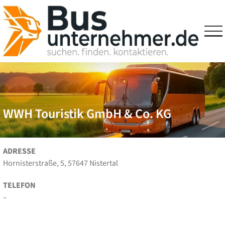
Skip
to
content
WWH Touristik GmbH & Co. KG
ADRESSE
Hornisterstraße, 5, 57647 Nistertal
TELEFON
–