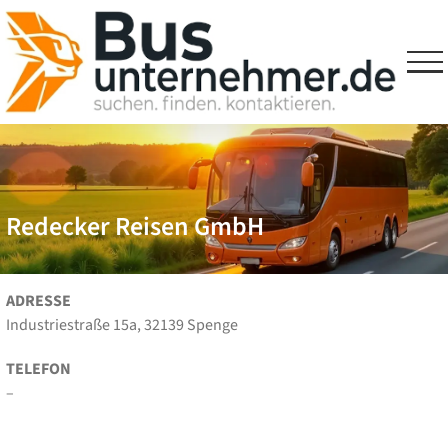
Skip
to
content
Redecker Reisen GmbH
ADRESSE
Industriestraße 15a, 32139 Spenge
TELEFON
–