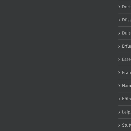
Dor
Düss
Duis
Erfu
Esse
Fran
Ham
Köln
Leip
Stut