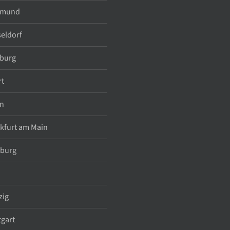
tmund
eldorf
burg
rt
n
kfurt am Main
burg
zig
tgart