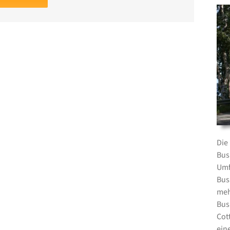
Die
Bus
Umf
Bus
meh
Bus
Cot
ein