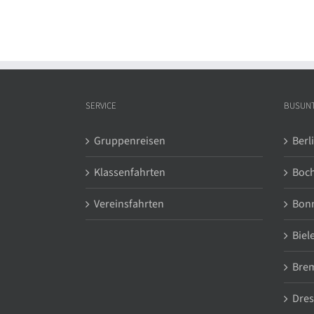
SERVICE
BUSUN
Gruppenreisen
Berl
Klassenfahrten
Boc
Vereinsfahrten
Bon
Biel
Bre
Dre