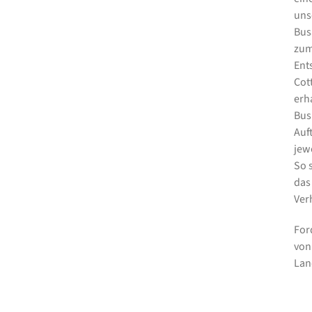
uns
Bus
zum
Ent
Cot
erh
Bus
Auf
jew
So 
das
Ver
For
vo
Lan