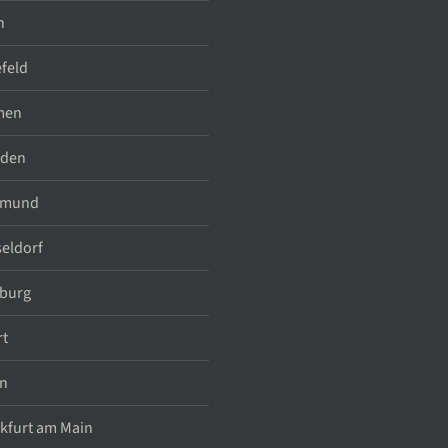
n
efeld
men
sden
tmund
eldorf
burg
rt
n
kfurt am Main