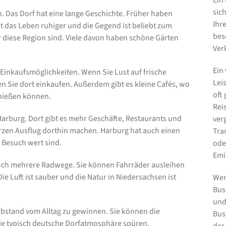
Ein
sic
n. Das Dorf hat eine lange Geschichte. Früher haben
Ihr
t das Leben ruhiger und die Gegend ist beliebt zum
bes
für diese Region sind. Viele davon haben schöne Gärten
Ver
Ein
 Einkaufsmöglichkeiten. Wenn Sie Lust auf frische
Lei
n Sie dort einkaufen. Außerdem gibt es kleine Cafés, wo
oft
nießen können.
Rei
 Harburg. Dort gibt es mehr Geschäfte, Restaurants und
ver
rzen Ausflug dorthin machen. Harburg hat auch einen
Tra
 Besuch wert sind.
ode
Emi
auch mehrere Radwege. Sie können Fahrräder ausleihen
e Luft ist sauber und die Natur in Niedersachsen ist
Wen
Bus
und
 Abstand vom Alltag zu gewinnen. Sie können die
Bus
ie typisch deutsche Dorfatmosphäre spüren.