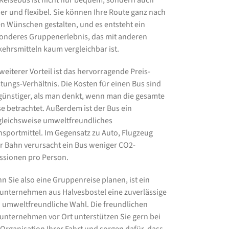
 Reisebus ist nicht nur bequem, sondern auch
her und flexibel. Sie können Ihre Route ganz nach
en Wünschen gestalten, und es entsteht ein
onderes Gruppenerlebnis, das mit anderen
kehrsmitteln kaum vergleichbar ist.
 weiterer Vorteil ist das hervorragende Preis-
stungs-Verhältnis. Die Kosten für einen Bus sind
 günstiger, als man denkt, wenn man die gesamte
se betrachtet. Außerdem ist der Bus ein
gleichsweise umweltfreundliches
nsportmittel. Im Gegensatz zu Auto, Flugzeug
r Bahn verursacht ein Bus weniger CO2-
ssionen pro Person.
n Sie also eine Gruppenreise planen, ist ein
unternehmen aus Halvesbostel eine zuverlässige
 umweltfreundliche Wahl. Die freundlichen
unternehmen vor Ort unterstützen Sie gern bei