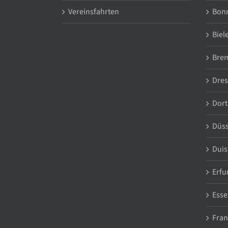
Vereinsfahrten
Bon
Biel
Bre
Dre
Dor
Düss
Duis
Erfu
Esse
Fran