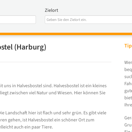
Zielort
stel (Harburg)
Tip
Wen
beq
suc
Fah
t uns in Halvesbostel sind. Halvesbostel ist ein kleines
gut
liegt zwischen viel Natur und Wiesen. Hier können Sie
bie
Ihre
 Landschaft hier ist flach und sehr grün. Es gibt viele
Ger
ren gehen, ist Halvesbostel ein schöner Ort zum
Gru
leicht auch ein paar Tiere.