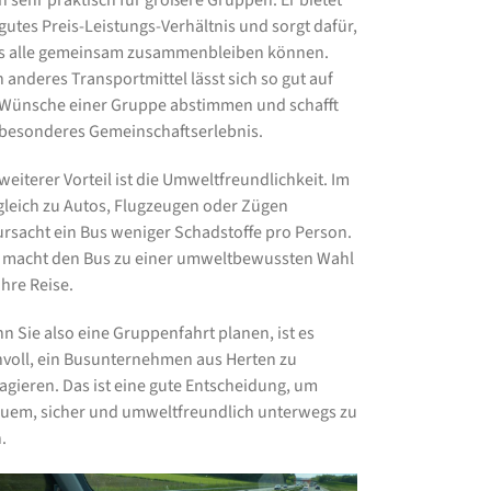
h sehr praktisch für größere Gruppen. Er bietet
 gutes Preis-Leistungs-Verhältnis und sorgt dafür,
s alle gemeinsam zusammenbleiben können.
n anderes Transportmittel lässt sich so gut auf
 Wünsche einer Gruppe abstimmen und schafft
 besonderes Gemeinschaftserlebnis.
 weiterer Vorteil ist die Umweltfreundlichkeit. Im
gleich zu Autos, Flugzeugen oder Zügen
ursacht ein Bus weniger Schadstoffe pro Person.
 macht den Bus zu einer umweltbewussten Wahl
Ihre Reise.
n Sie also eine Gruppenfahrt planen, ist es
nvoll, ein Busunternehmen aus Herten zu
agieren. Das ist eine gute Entscheidung, um
uem, sicher und umweltfreundlich unterwegs zu
.