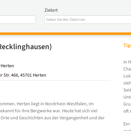
Zielort
Recklinghausen)
Tip
In 
 Herten
Cha
Str. 466, 45701 Herten
Lok
ste
Sei
Unt
kommen. Herten liegt in Nordrhein-Westfalen, im
Gru
bekannt für ihre Bergwerke war. Heute hat sich viel
oft
e Orte und Geschichten aus der Vergangenheit und der
Ein