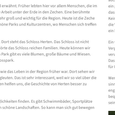
auc
 erwähnt. Früher lebten hier vor allem Menschen, die im
ein
 Arbeit unter der Erde in den Zechen. Eine berühmte
das
ehr groß und wichtig für die Region. Heute ist die Zeche
Kei
schöne Parks und Kulturzentren, wo Menschen sich treffen
die
ein
 Dort steht das Schloss Herten. Das Schloss ist nicht
Ein
ehörte das Schloss reichen Familien. Heute können wir
Ver
m Park gibt es viele Blumen, große Bäume und Wiesen.
ver
osspark.
Das
für 
 wie das Leben in der Region früher war. Dort sehen wir
uten. Das ist sehr interessant, weil wir so viel über die
Wen
n helfen uns, die Geschichte von Herten besser zu
sin
eng
beq
lichkeiten finden. Es gibt Schwimmbäder, Sportplätze
sein
h schöne Landschaften. So kann man sich gut bewegen