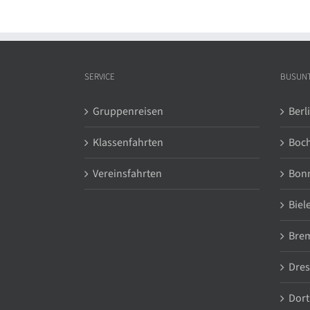
SERVICE
BUSUN
Gruppenreisen
Berl
Klassenfahrten
Boc
Vereinsfahrten
Bon
Biel
Bre
Dre
Dor