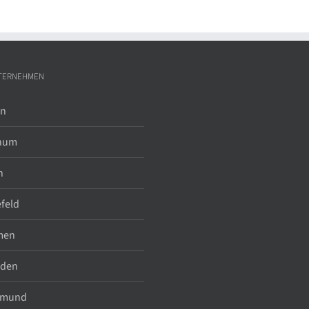
TERNEHMEN
in
hum
n
efeld
men
sden
tmund