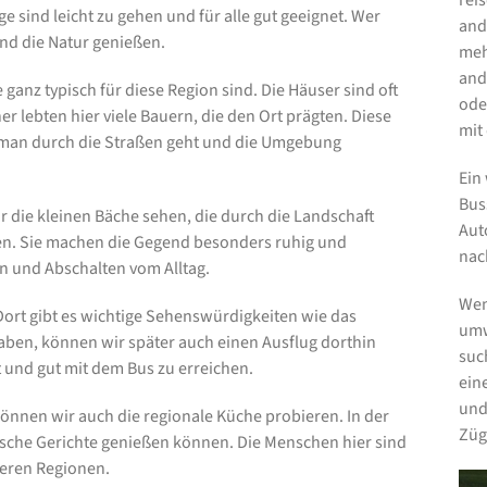
reis
sind leicht zu gehen und für alle gut geeignet. Wer
and
nd die Natur genießen.
meh
and
 ganz typisch für diese Region sind. Die Häuser sind oft
ode
r lebten hier viele Bauern, die den Ort prägten. Diese
mit
man durch die Straßen geht und die Umgebung
Ein 
Bus
die kleinen Bäche sehen, die durch die Landschaft
Aut
en. Sie machen die Gegend besonders ruhig und
nac
en und Abschalten vom Alltag.
Wen
 Dort gibt es wichtige Sehenswürdigkeiten wie das
umw
aben, können wir später auch einen Ausflug dorthin
suc
 und gut mit dem Bus zu erreichen.
ein
und
önnen wir auch die regionale Küche probieren. In der
Züg
ische Gerichte genießen können. Die Menschen hier sind
deren Regionen.