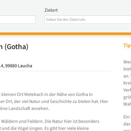
Zielort
 (Gotha)
Tip
Wen
14, 99880 Laucha
bie
an.
Kre
Ver
 kleinen Ort Metebach in der Nähe von Gotha in
grö
r Ort, der viel Natur und Geschichte zu bieten hat. Hier
Wah
chöne Landschaft ansehen.
Ein
n Wäldern und Feldern. Die Natur hier ist besonders
das
nd die Vögel singen. Es gibt hier viele kleine