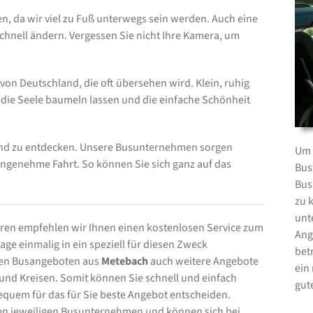
, da wir viel zu Fuß unterwegs sein werden. Auch eine
 schnell ändern. Vergessen Sie nicht Ihre Kamera, um
von Deutschland, die oft übersehen wird. Klein, ruhig
e die Seele baumeln lassen und die einfache Schönheit
end zu entdecken. Unsere Busunternehmen sorgen
Um 
angenehme Fahrt. So können Sie sich ganz auf das
Bus
Bus
zu 
unt
en empfehlen wir Ihnen einen kostenlosen Service zum
Ang
ge einmalig in ein speziell für diesen Zweck
bet
 den Busangeboten aus
Metebach
auch weitere Angebote
ein
d Kreisen. Somit können Sie schnell und einfach
gut
equem für das für Sie beste Angebot entscheiden.
 den jeweiligen Busunternehmen und können sich bei