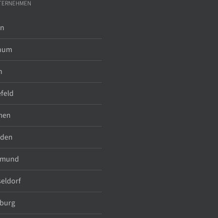
TERNEHMEN
in
hum
n
efeld
men
sden
tmund
eldorf
burg