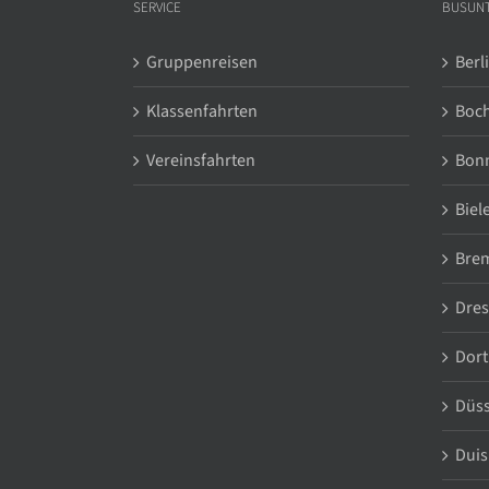
SERVICE
BUSUN
Gruppenreisen
Berl
Klassenfahrten
Boc
Vereinsfahrten
Bon
Biel
Bre
Dre
Dor
Düss
Duis