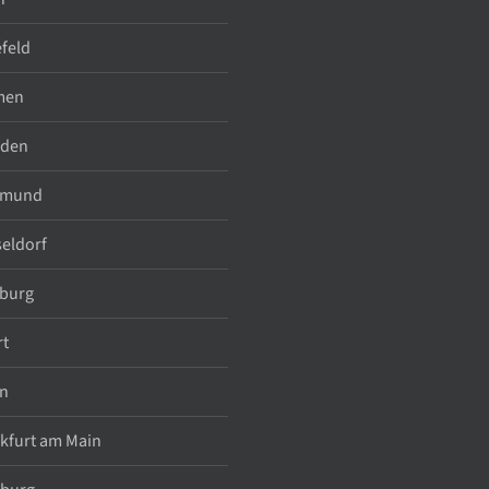
efeld
men
sden
tmund
eldorf
burg
rt
n
kfurt am Main