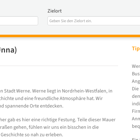
Zielort
Unna)
Tip
Wen
Bus
Ang
Die
en Stadt Werne. Werne liegt in Nordrhein-Westfalen, in
dem
eschichte und eine freundliche Atmosphäre hat. Wir
ind
nd spannende Orte entdecken.
Fir
Anm
er gab es hier eine richtige Festung. Teile dieser Mauer
beq
raßen gehen, fühlen wir uns ein bisschen in die
e Geschichte so nah zu erleben.