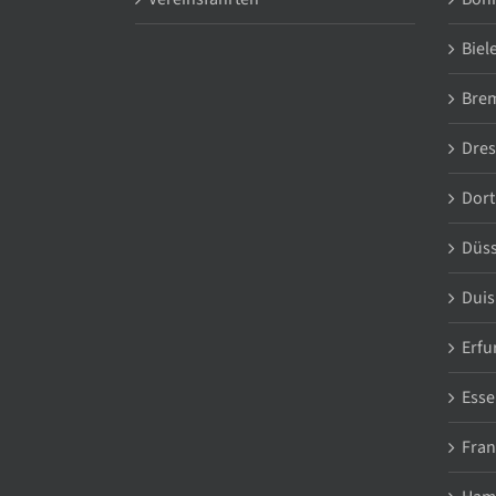
Biel
Bre
Dre
Dor
Düss
Duis
Erfu
Esse
Fran