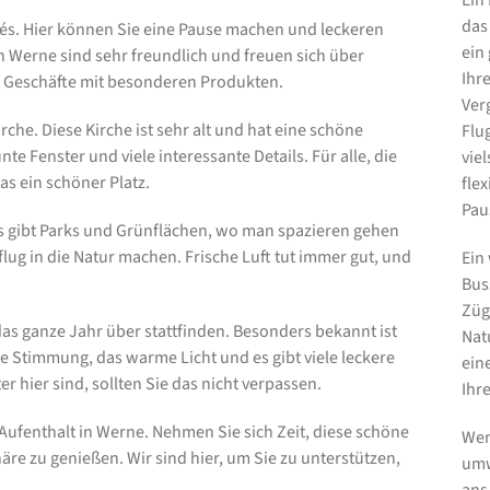
Ein
das
afés. Hier können Sie eine Pause machen und leckeren
ein
n Werne sind sehr freundlich und freuen sich über
Ihr
ne Geschäfte mit besonderen Produkten.
Ver
irche. Diese Kirche ist sehr alt und hat eine schöne
Flu
e Fenster und viele interessante Details. Für alle, die
vie
das ein schöner Platz.
fle
Pau
s gibt Parks und Grünflächen, wo man spazieren gehen
lug in die Natur machen. Frische Luft tut immer gut, und
Ein 
Bus
Züg
as ganze Jahr über stattfinden. Besonders bekannt ist
Nat
he Stimmung, das warme Licht und es gibt viele leckere
ein
er hier sind, sollten Sie das nicht verpassen.
Ihr
ufenthalt in Werne. Nehmen Sie sich Zeit, diese schöne
Wen
re zu genießen. Wir sind hier, um Sie zu unterstützen,
umw